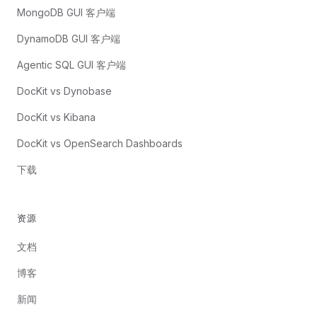
MongoDB GUI 客户端
DynamoDB GUI 客户端
Agentic SQL GUI 客户端
DocKit vs Dynobase
DocKit vs Kibana
DocKit vs OpenSearch Dashboards
下载
资源
文档
博客
新闻