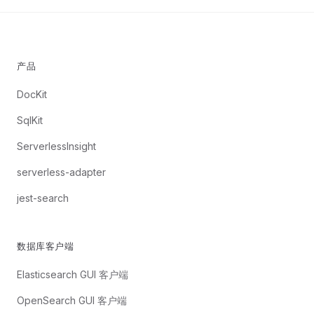
产品
DocKit
SqlKit
ServerlessInsight
serverless-adapter
jest-search
数据库客户端
Elasticsearch GUI 客户端
OpenSearch GUI 客户端