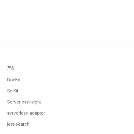
产品
DocKit
SqlKit
ServerlessInsight
serverless-adapter
jest-search